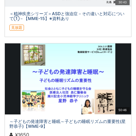
30:43
＜精神疾患シリーズ＞ASDと強迫症－その違いと対応につい
て①－【MME-15】※資料あり
見放題
50:46
～子どもの発達障害と睡眠～子どもの睡眠リズムの重要性(星
野恭子)【WME-9】
¥1650