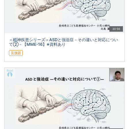
30:56
＜精神疾患シリーズ＞ASDと強迫症－その違いと対応につい
て②－【MME-16】※資料あり
見放題