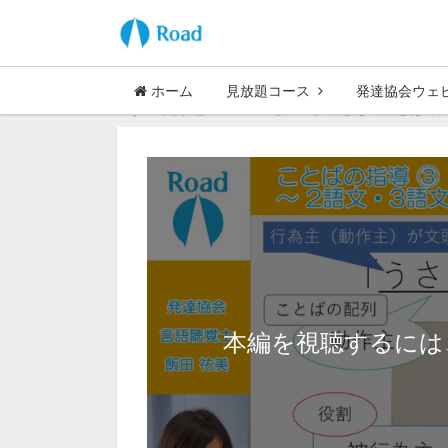
ホーム
見放題コース
発達協会ウェ
Top
見放題コース
【MLA】子どものことばの
本編を視聴するには