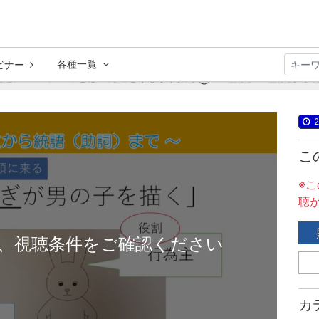
各種一覧
ビナー
問題について
ことばの発達をうながす指導③～２語文・３語文から統語
2
こ
※
聴
、視聴条件をご確認ください
カ