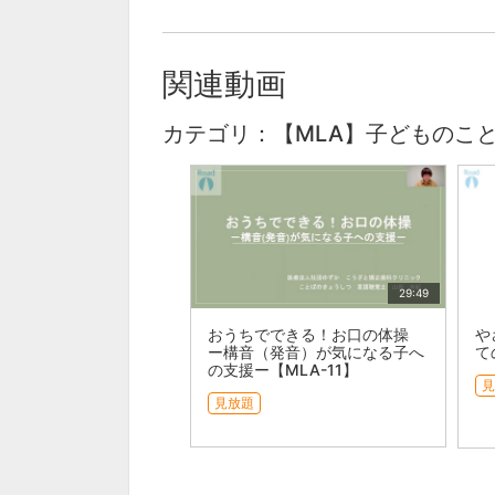
関連動画
カテゴリ：【MLA】子どものこ
29:49
おうちでできる！お口の体操
や
ー構音（発音）が気になる子へ
て
の支援ー【MLA-11】
見
見放題