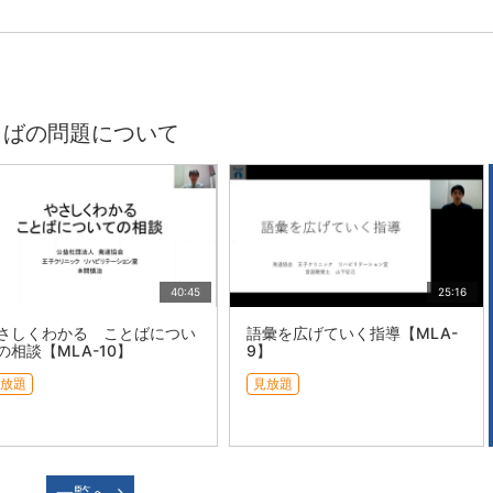
とばの問題について
40:45
25:16
さしくわかる ことばについ
語彙を広げていく指導【MLA-
の相談【MLA-10】
9】
放題
見放題
一覧へ