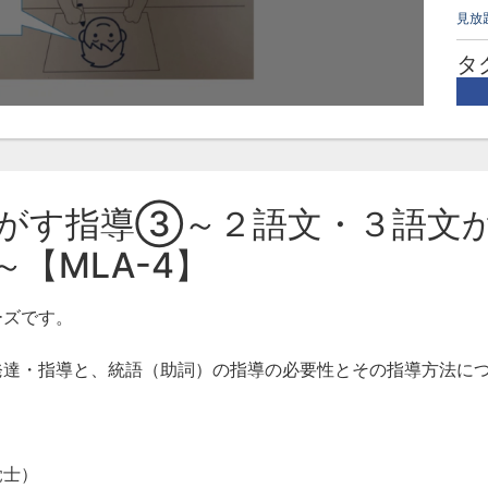
見放
タ
知
がす指導③～２語文・３語文
【MLA-4】
ーズです。
発達・指導と、統語（助詞）の指導の必要性とその指導方法に
覚士）