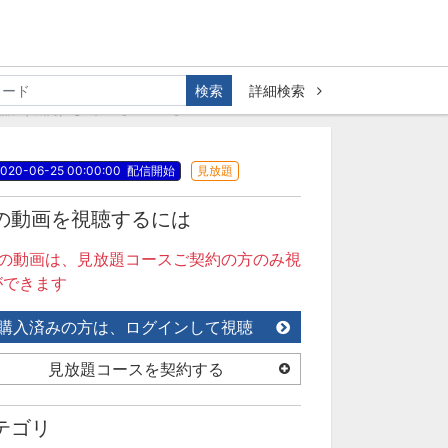
検索
詳細検索
（助詞）まで～【MLA-4】
020-06-25 00:00:00
配信開始
見放題
の動画を視聴するには
この動画は、見放題コースご契約の方のみ視
ができます
購入済みの方は、ログインして視聴
見放題コースを契約する
テゴリ