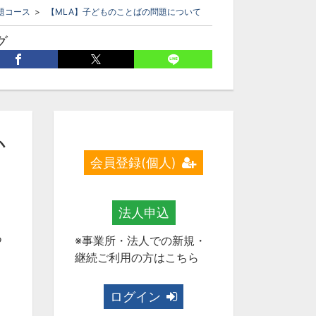
題コース
>
【MLA】子どものことばの問題について
グ
的障害
発達障害
ことば
療育
発達支援
か
会員登録(個人)
法人申込
つ
※事業所・法人での新規・
継続ご利用の方はこちら
ログイン