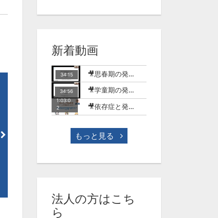
新着動画
🎥思春期の発達障害のある子どもとSNSの世界【MT-18】
34:15
🎥学童期の発達障害のある子どもとSNSやゲームの世界【MT-17】
34:56
1:03:0
🎥依存症と発達障害-ゲーム行動症を中心に-(今村明)【WME-10】
2
23:04
24
もっと見る
言語表出手段の獲得に向けて
日常会話の拡大に向けて 疑
【MLA-8】
詞の理解を促す課題を中心に
【MLA-7】
見放題
見放題
法人の方はこち
ら