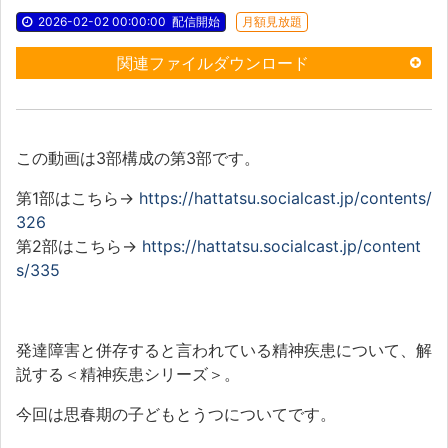
2026-02-02 00:00:00
配信開始
月額見放題
関連ファイルダウンロード
この動画は
3
部構成の第
3
部です。
第
1
部はこちら→
https://hattatsu.socialcast.jp/contents/
326
第
2
部はこちら→
https://hattatsu.socialcast.jp/content
s/335
発達障害と併存すると言われている精神疾患について、解
説する＜精神疾患シリーズ＞。
今回は思春期の子どもとうつについてです。