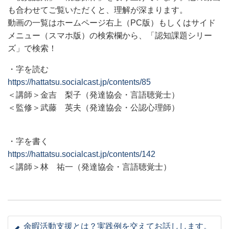
も合わせてご覧いただくと、理解が深まります。
動画の一覧は
ホームページ右上（
PC
版）もしくはサイド
メニュー（スマホ版）の検索欄から、「認知課題シリー
ズ」で検索！
・字を読む
https://hattatsu.socialcast.jp/contents/85
＜講師＞金吉 梨子（発達協会・言語聴覚士）
＜監修＞武藤 英夫（発達協会・公認心理師）
・字を書く
https://hattatsu.socialcast.jp/contents/142
＜講師＞林 祐一（発達協会・言語聴覚士）
余暇活動支援とは？実践例を交えてお話しします。