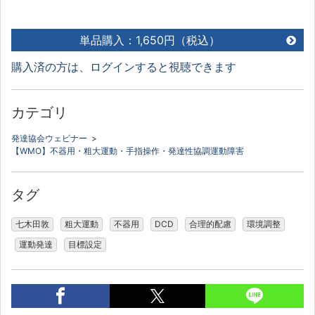
単品購入：1,650円（税込）
購入済の方は、ログインすると視聴できます
カテゴリ
発達協会ウェビナー
>
【WMO】不器用・粗大運動・手指操作・発達性協調運動障害
タグ
七木田敦
粗大運動
不器用
DCD
合理的配慮
環境調整
運動発達
目標設定