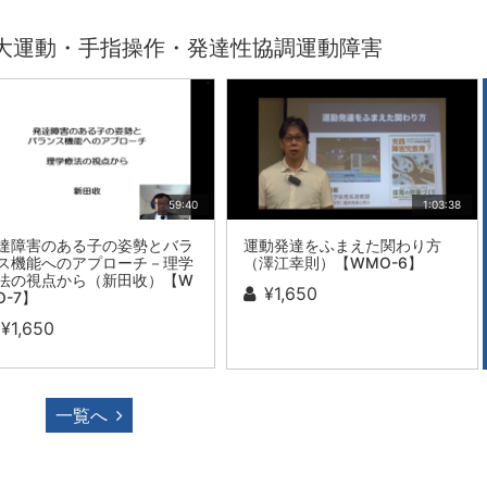
大運動・手指操作・発達性協調運動障害
59:40
1:03:38
達障害のある子の姿勢とバラ
運動発達をふまえた関わり方
ス機能へのアプローチ－理学
（澤江幸則）【WMO-6】
法の視点から（新田收）【W
¥1,650
O-7】
¥1,650
一覧へ