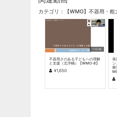
カテゴリ：【WMO】不器用・粗
1:10:46
不器用さのある子どもへの理解
発
と支援（北洋輔）【WMO-8】
ン
療
¥1,650
M