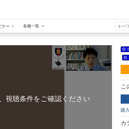
各種一覧
ビナー
大運動・手指操作・発達性協調運動障害
不器用さのある子どもへの理
2
こ
、視聴条件をご確認ください
購
カ