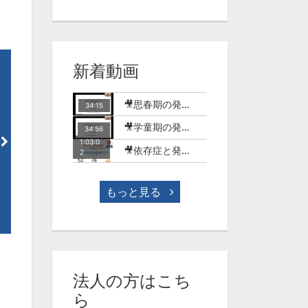
新着動画
🎥思春期の発達障害のある子どもとSNSの世界【MT-18】
34:15
🎥学童期の発達障害のある子どもとSNSやゲームの世界【MT-17】
34:56
57:55
1:01
1:03:0
🎥依存症と発達障害-ゲーム行動症を中心に-(今村明)【WME-10】
2
発達性協調運動障害とは（古荘
手指操作への支援（松本政悦
純一）【WMO-5】
【WMO-4】
¥1,650
¥1,650
もっと見る
法人の方はこち
ら