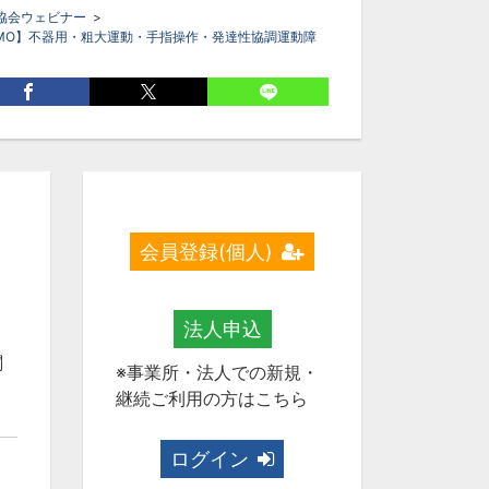
協会ウェビナー
>
MO】不器用・粗大運動・手指操作・発達性協調運動障
グ
器用
DCD
発達性協調運動障害
会員登録(個人)
法人申込
関
※事業所・法人での新規・
継続ご利用の方はこちら
ログイン