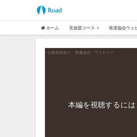
ホーム
見放題コース
発達協会ウェ
Top
発達協会ウェビナー
【WMO】不器用・粗
本編を視聴するには