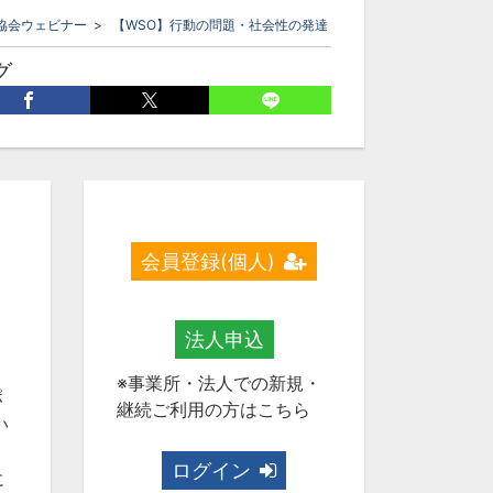
協会ウェビナー
>
【WSO】行動の問題・社会性の発達
グ
ジティブ行動支援
PBS
応用行動分析
強化
対香奈子
】
会員登録(個人)
り
法人申込
※事業所・法人での新規・
ポ
継続ご利用の方はこちら
い
ログイン
に