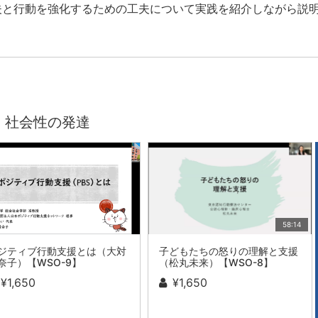
夫と行動を強化するための工夫について実践を紹介しながら説
・社会性の発達
58:14
ジティブ行動支援とは（大対
子どもたちの怒りの理解と支援
奈子）【WSO-9】
（松丸未来）【WSO-8】
¥1,650
¥1,650