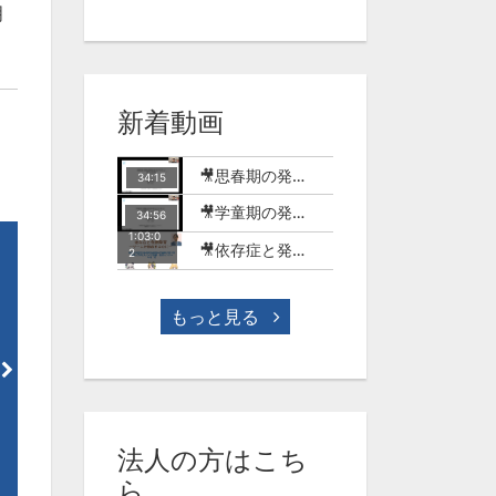
明
新着動画
🎥思春期の発達障害のある子どもとSNSの世界【MT-18】
34:15
🎥学童期の発達障害のある子どもとSNSやゲームの世界【MT-17】
34:56
1:03:0
🎥依存症と発達障害-ゲーム行動症を中心に-(今村明)【WME-10】
2
もっと見る
1:06:08
58
3講：行動の問題への対応ー応
2講：コミュニケーションへ
用行動分析を用いてー （山本
支援ー応用行動分析を用いて
淳一）【WSO-7】
（山本淳一）【WSO-６】
法人の方はこち
¥1,650
¥1,650
ら