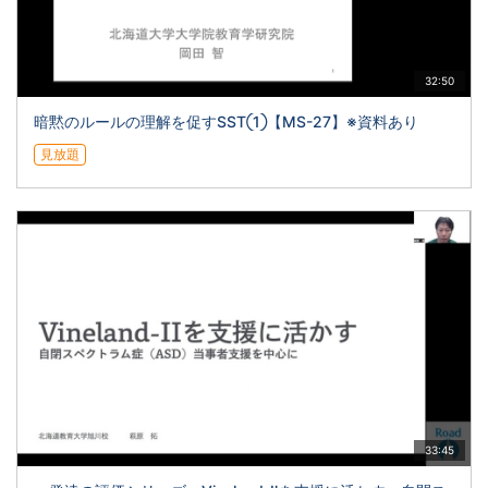
32:50
暗黙のルールの理解を促すSST①【MS-27】※資料あり
見放題
33:45