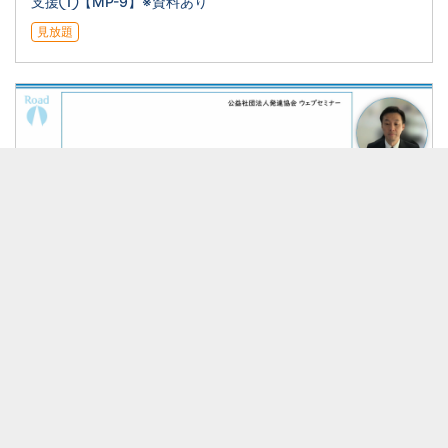
支援①【MP-9】※資料あり
見放題
32:20
事例から学ぶ視覚刺激を用いた支援②【MT-12】
見放題