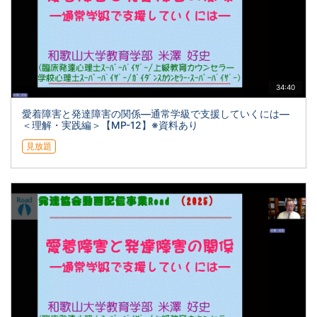
34:40
愛着障害と発達障害の関係―通常学級で支援していくには―
＜理解・実践編＞【MP-12】※資料あり
見放題