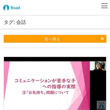
タグ: 会話
並べ替え