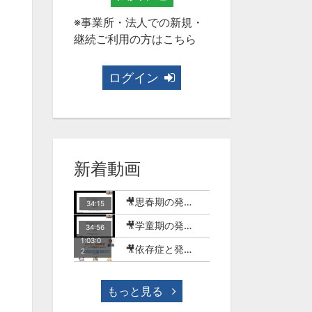
※事業所・法人での新規・
継続ご利用の方はこちら
ログイン
新着動画
🎥思春期の発達障害のある子どもとSNSの世界【MT-18】
34:15
🎥学童期の発達障害のある子どもとSNSやゲームの世界【MT-17】
34:56
1:03:0
🎥依存症と発達障害-ゲーム行動症を中心に-(今村明)【WME-10】
2
もっと見る