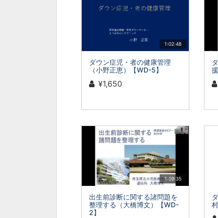
1:02:48
ダウン症児・者の健康管理
（小野正恵）【WD-5】
援
¥1,650
1:09:35
出生前診断に関する諸問題を
整理する（大橋博文）【WD-
村
2】