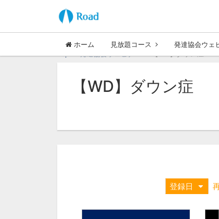
ホーム
見放題コース
発達協会ウェ
Top
発達協会ウェビナー
【WD】ダウン症
【WD】ダウン症
登録日