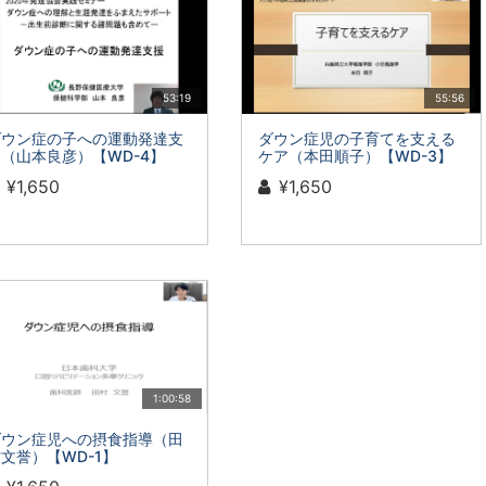
53:19
55:56
ダウン症の子への運動発達支
ダウン症児の子育てを支える
（山本良彦）【WD-4】
ケア（本田順子）【WD-3】
¥1,650
¥1,650
1:00:58
ダウン症児への摂食指導（田
文誉）【WD-1】