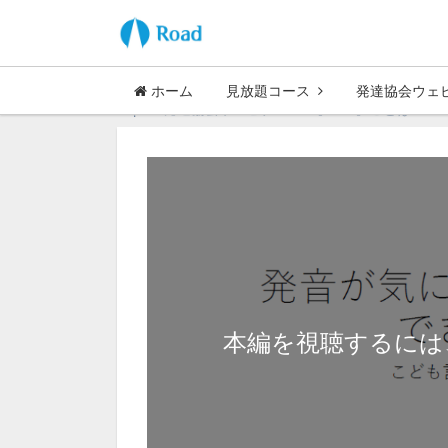
ホーム
見放題コース
発達協会ウェ
Top
発達協会ウェビナー
【WLA】ことば・コ
本編を視聴するには