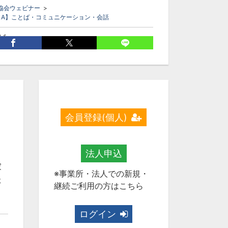
協会ウェビナー
>
LA】ことば・コミュニケーション・会話
グ
音
構音
構音障害
機能性構音障害
構音訓練
語聴覚士
西野章子
会員登録(個人)
法人申込
家
※事業所・法人での新規・
た
継続ご利用の方はこちら
ログイン