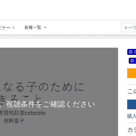
各種一覧
ビナー
ミュニケーション・会話
発音が気になる子のためにできること【WLA-
2
こ
、視聴条件をご確認ください
購
カ