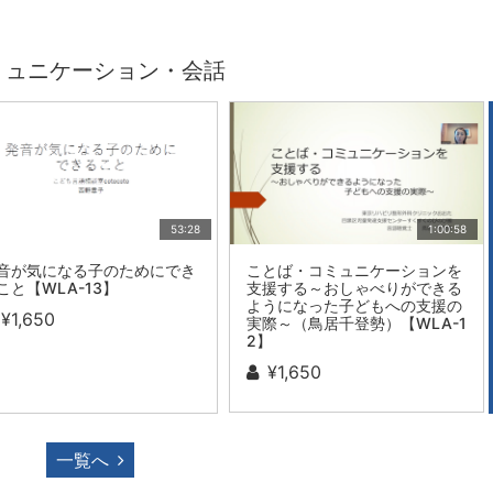
ミュニケーション・会話
53:28
1:00:58
音が気になる子のためにでき
ことば・コミュニケーションを
こと【WLA-13】
支援する～おしゃべりができる
ようになった子どもへの支援の
¥1,650
実際～（鳥居千登勢）【WLA-1
2】
¥1,650
一覧へ