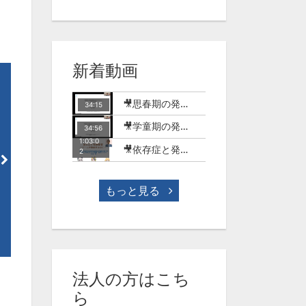
新着動画
🎥思春期の発達障害のある子どもとSNSの世界【MT-18】
34:15
🎥学童期の発達障害のある子どもとSNSやゲームの世界【MT-17】
34:56
1:03:0
59:43
53
🎥依存症と発達障害-ゲーム行動症を中心に-(今村明)【WME-10】
2
自閉スペクトラム症のコミュニ
話しことばの障害とは－構音
ケーション特性 ー方言研究から
害と吃音を中心に－（原由紀
ー（松本敏治）【WLA-11】
【WLA-10】
もっと見る
¥1,650
¥1,650
法人の方はこち
ら