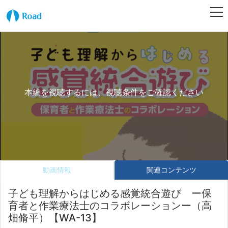
本編を視聴するには、視聴条件をご確認ください
動画情報
関連コンテンツ
子ども理解からはじめる感覚統合遊び ー保
育者と作業療法士のコラボレーションー（高
畑脩平）【WA-13】