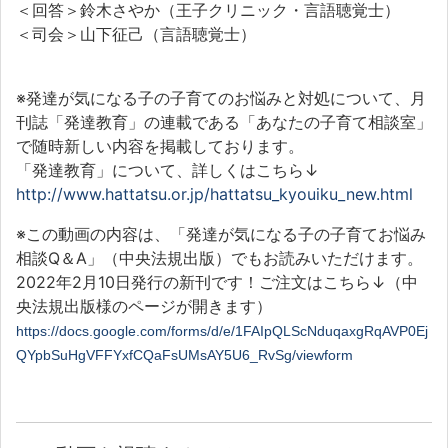
＜回答＞鈴木さやか（王子クリニック・言語聴覚士）
＜司会＞山下征己（言語聴覚士）
※発達が気になる子の子育てのお悩みと対処について、月
刊誌「発達教育」の連載である「あなたの子育て相談室」
で随時新しい内容を掲載しております。
「発達教育」について、詳しくはこちら↓
http://www.hattatsu.or.jp/hattatsu_kyouiku_new.html
※この動画の内容は、「発達が気になる子の子育てお悩み
相談
Q
＆
A
」（中央法規出版）でもお読みいただけます。
2022
年
2
月
10
日発行の新刊です！ご注文はこちら↓（中
央法規出版様のページが開きます）
https://docs.google.com/forms/d/e/1FAIpQLScNduqaxgRqAVP0Ej
QYpbSuHgVFFYxfCQaFsUMsAY5U6_RvSg/viewform