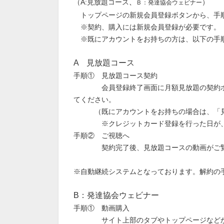
（A:見放題コース
、
）
Ｂ：発達協会ウェビナー
トップページの新規会員登録ボタンから、手
※契約、購入には新規会員登録が必要です。
※既にアカウントをお持ちの方は、以下の手
A 見放題コース
手順①
見放題コース契約
会員登録終了画面に月額見放題の契約ボタ
てください。
（既にアカウントをお持ちの場合は、「見放
※クレジットカード登録を行った日が、
手順② ご視聴へ
契約完了後、見放題コースの動画がご覧
※自動継続システムとなっております。解約の
B：発達協会ウェビナー
手順① 動画購入
サイト上部のタブやトップページなどから