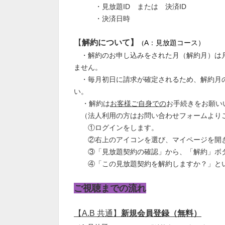
・見放題ID または 決済ID
・決済日時
【
解約について】
A：見放題コース）
（
・解約のお申し込みをされた月（解約月）は月
ません。
・毎月初日に請求が確定されるため、解約月の
い。
・解約は
お客様ご自身での
お手続きをお願い
（法人利用の方はお問い合わせフォームより
①ログインをします。
②右上のアイコンを選び、マイページを開
③「見放題契約の確認」から、「解約」ボタ
④「この見放題契約を解約しますか？」とい
ご視聴までの流れ
【A.B 共通】
新規会員登録（無料）