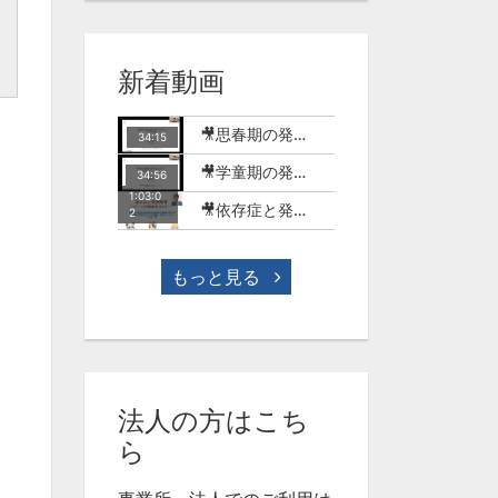
新着動画
🎥思春期の発達障害のある子どもとSNSの世界【MT-18】
34:15
🎥学童期の発達障害のある子どもとSNSやゲームの世界【MT-17】
34:56
1:03:0
🎥依存症と発達障害-ゲーム行動症を中心に-(今村明)【WME-10】
2
もっと見る
法人の方はこち
ら