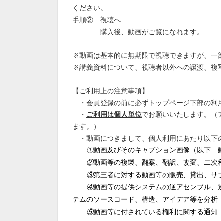
ください。
手順② 視聴へ
購入後、動画がご覧になれます。
※動画は基本的に無期限で視聴できますが、一
※講義資料について、視聴者以外への譲渡、複
【ご利用上の注意事項】
・会員登録の前に必ずトップページ下部の利用
・
ご
利用は個人単位
でお願いいたします。（
ます。）
・動画につきまして、個人利用にあたり以下
①
動画及びそのキャプション画像（以下「
②
動画等の複製、翻案、翻訳、改変、二次
③
第三者に対する動画等の販売、貸出、サ
④
動画等の提供システムの逆アセンブル、
テムのソースコード、構造、アイデア等を分析
⑤
動画等に付されている権利に関する通知