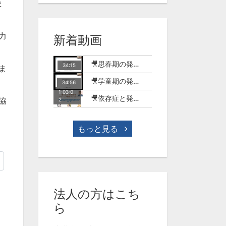
ま
力
新着動画
🎥思春期の発達障害のある子どもとSNSの世界【MT-18】
34:15
ま
🎥学童期の発達障害のある子どもとSNSやゲームの世界【MT-17】
34:56
1:03:0
🎥依存症と発達障害-ゲーム行動症を中心に-(今村明)【WME-10】
協
2
もっと見る
法人の方はこち
ら