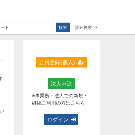
検索
詳細検索
会員登録(個人)
行
法人申込
※事業所・法人での新規・
継続ご利用の方はこちら
願い
ログイン
発