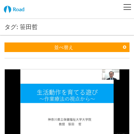
タグ: 笹田哲
並べ替え