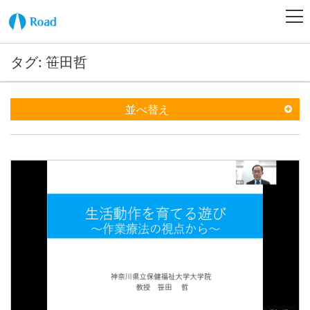
タグ: 笹田哲
並べ替え