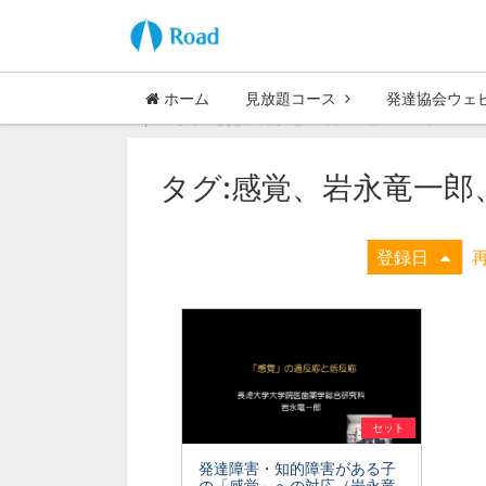
ホーム
見放題コース
発達協会ウェ
Top
タグ:感覚、岩永竜一郎、アセスメント
タグ:感覚、岩永竜一郎
登録日
セット
発達障害・知的障害がある子
の「感覚」への対応（岩永竜