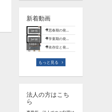
新着動画
🎥思春期の発達障害のある子どもとSNSの世界【MT-18】
34:15
🎥学童期の発達障害のある子どもとSNSやゲームの世界【MT-17】
34:56
1:03:0
🎥依存症と発達障害-ゲーム行動症を中心に-(今村明)【WME-10】
2
もっと見る
法人の方はこち
ら