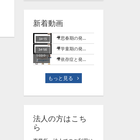
新着動画
🎥思春期の発達障害のある子どもとSNSの世界【MT-18】
34:15
🎥学童期の発達障害のある子どもとSNSやゲームの世界【MT-17】
34:56
1:03:0
🎥依存症と発達障害-ゲーム行動症を中心に-(今村明)【WME-10】
2
もっと見る
法人の方はこち
ら