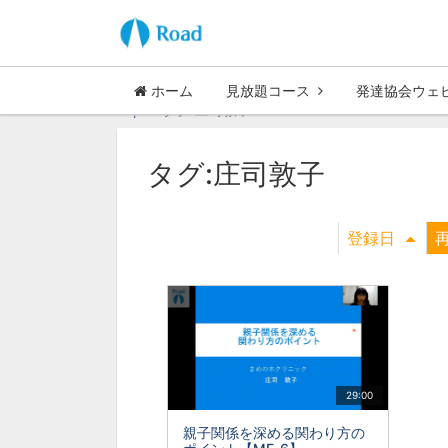
ホーム
見放題コース
発達協会ウェ
Top
タグ:庄司敦子
タグ:庄司敦子
登録日
29:00
親子関係を深める関わり方の