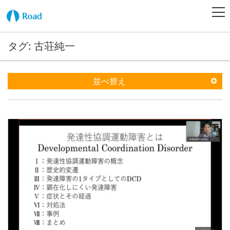
タグ: 古荘純一
並べ替え