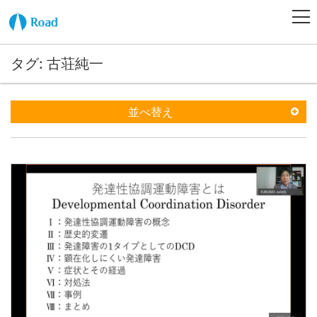
タグ: 古荘純一
並べ替え